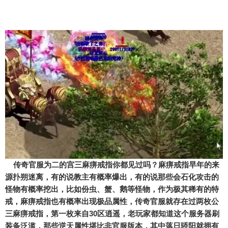
传奇官服为二的宫三麻痹戒指你都见过吗？麻痹戒指早年的来
源扑朔迷离，有的说教主有概率爆出，有的说那些会石化攻击的
怪物有概率挖出，比如份虫、蟹、鹅等怪物，作为极其稀有的特
戒，麻痹戒指也有概率出现极品属性，传奇官服就存在过两枚公
三麻痹戒指，第一枚来自30区逍遥，老玩家都知道这个服务器刷
装备泛滥，那些逆天属性堪比非官服版本，其中落日骄阳就拥有